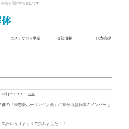
ン事業を展開する会社です
エステサロン事業
会社概要
代表挨拶
月26日
カテゴリー :
行事
主催の『同志会ボーリング大会』に我が山壁解体のメンバーも
、気合い入りまくりで挑みました！！