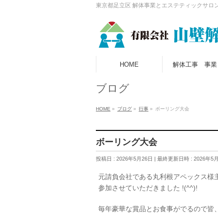
東京都足立区 解体事業とエステティックサロ
HOME
解体工事 事業
ブログ
HOME
»
ブログ
»
行事
»
ボーリング大会
ボーリング大会
投稿日 : 2026年5月26日
最終更新日時 : 2026年5
元請負会社である丸利根アペックス様
参加させていただきました !(^^)!
毎年豪華な賞品とお食事がでるので皆