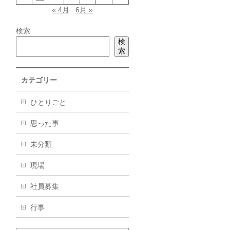
« 4月
6月 »
検索
検
索
カテゴリー
ひとりごと
思った事
未分類
現場
社員募集
行事