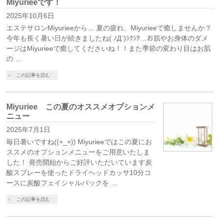
Miyurieeです！
2025年10月6日
エステサロンMiyurieeから… 夏の疲れ、Miyurieeで癒しませんか？
今年も長く暑い日が続きましたね( ﾉД`)ｼｸｼｸ…お肌やお身体のダメ
ージはMiyurieeで癒してくださいね！！また季節の変わり目はお肌
の …
この記事を読む
Miyuriee この夏のオススメオプションメ
ニュー
2025年7月1日
毎日暑いですね((+_+)) Miyurieeではこの夏にお
ススメのオプションメニューをご用意いたしま
した！ 発売開始からご好評いただいています炭
酸スプレーを使ったドライヘッドカッサ10分コ
ースに炭酸フェイシャルパックを …
この記事を読む