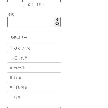
« 10月
1月 »
検索
検
索
カテゴリー
ひとりごと
思った事
未分類
現場
社員募集
行事